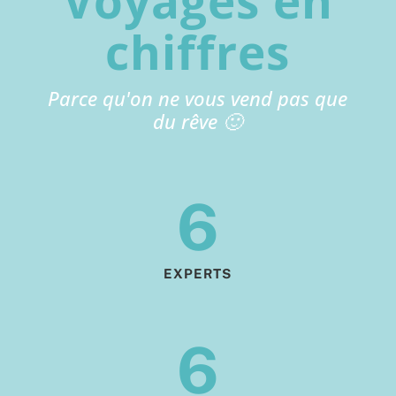
Voyages en
chiffres
Parce qu'on ne vous vend pas que
du rêve 🙂
6
EXPERTS
6