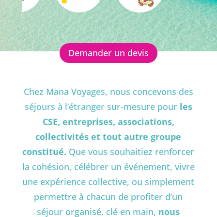
Demander un devis
Chez Mana Voyages, nous concevons des
séjours à l’étranger sur-mesure pour
les
CSE, entreprises, associations,
collectivités et tout autre groupe
constitué
.
Que vous souhaitiez renforcer
la cohésion, célébrer un événement, vivre
une expérience collective, ou simplement
permettre à chacun de profiter d’un
séjour organisé, clé en main,
nous