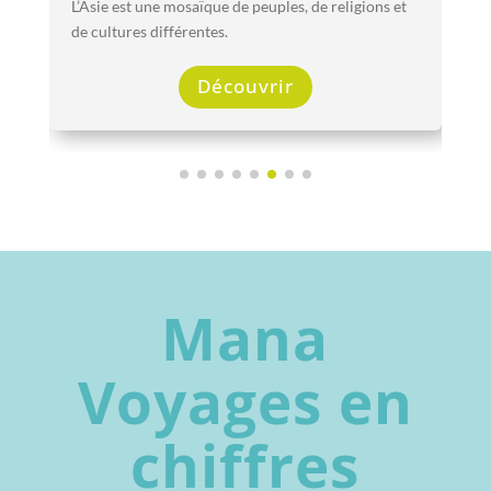
L’Asie est une mosaïque de peuples, de religions et
de cultures différentes.
Découvrir
Mana
Voyages en
chiffres