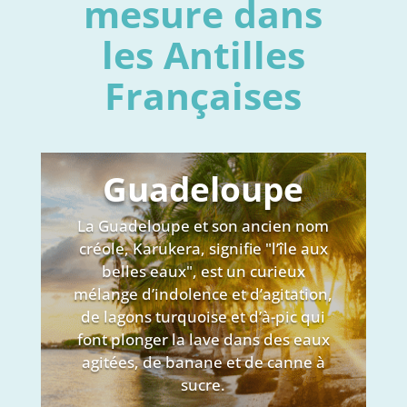
mesure dans
les Antilles
Françaises
Guadeloupe
La Guadeloupe et son ancien nom
créole, Karukera, signifie "l’île aux
belles eaux", est un curieux
mélange d’indolence et d’agitation,
de lagons turquoise et d’à-pic qui
font plonger la lave dans des eaux
agitées, de banane et de canne à
sucre.