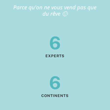
Parce qu'on ne vous vend pas que
du rêve 🙂
6
EXPERTS
6
CONTINENTS