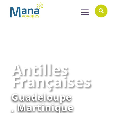
a

Antilles
Françaises
Guadeloupe
, Martinique