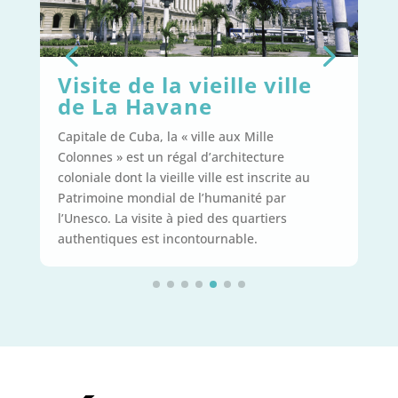
vieille ville
Un tour en vieille
ne
américaine
ville aux Mille
Vous voulez visiter La Havane de 
l d’architecture
manière ? Alors, faîtes u
n tour en 
e ville est inscrite au
américaine ou en coco taxi dans l
 l’humanité par
capitale cubaine. C’est une expér
ied des quartiers
les cheveux au vent et le coude à 
ntournable.