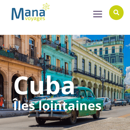
a

Cuba
Îles lointaines