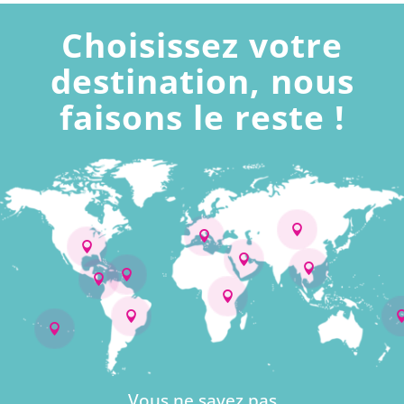
Choisissez votre
destination, nous
faisons le reste !










Vous ne savez pas