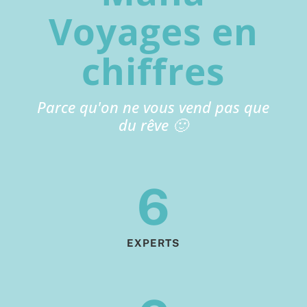
Voyages en
chiffres
Parce qu'on ne vous vend pas que
du rêve 🙂
6
EXPERTS