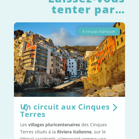
tenter par…
A ne pas manquer
Un circuit aux Cinques
Terres
Les
villages pluricentenaires
des Cinques
is
Terres situés à la
Riviera italienne
, sur le
littoral accidenté, s’imposent comme une