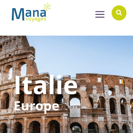
a

Italie
Europe