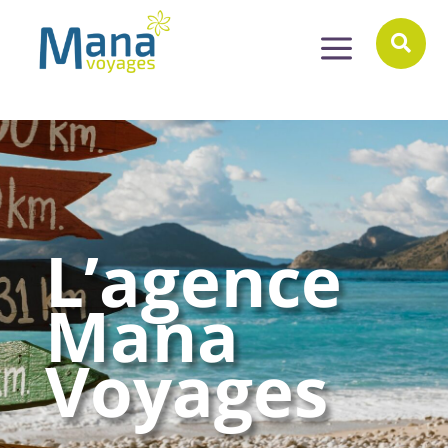
a

L’agence
Mana
Voyages