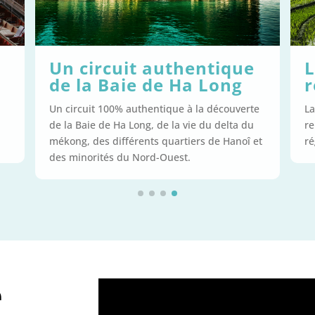
ue
La traversée de la
g
région de Sapa
verte
La traversée d’un village en marchant à la
a du
rencontre de la population locale dans la
noî et
région de Sapa.
e