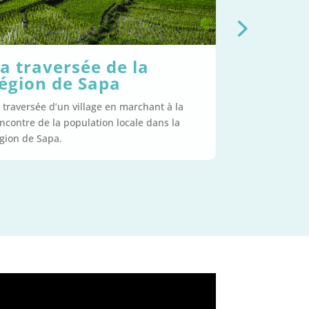
Une nuit dans un
jonque
Une nuit dans un jonque pour prendre le
temps d’admirer la Baie de Halong.