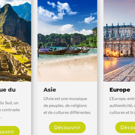
Asie
Europe
L’Asie est une mosaïque
L’Europe, entre
de peuples, de religions
authenticité, diversité,
et de cultures différentes.
cultures et traditions.
Découvrir
Découvrir