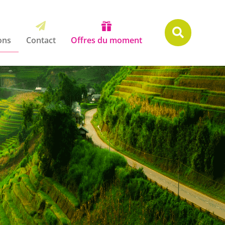



ons
Contact
Offres du moment