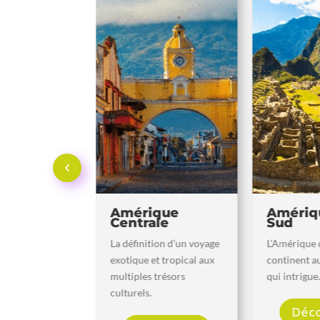
Amérique
Amérique du
Centrale
Sud
La définition d’un voyage
L’Amérique du Sud, un
exotique et tropical aux
continent au contraste
multiples trésors
qui intrigue…
culturels.
Découvrir