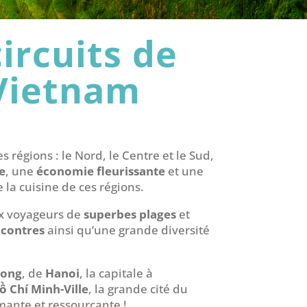
circuits de
Vietnam
 régions : le Nord, le Centre et le Sud,
he
, une
économie fleurissante
et une
e la cuisine de ces régions.
x voyageurs de
superbes plages
et
ncontres
ainsi qu’une grande diversité
kong
, de
Hanoi
, la capitale à
ồ Chí Minh-Ville
, la grande cité du
mante et ressourçante !