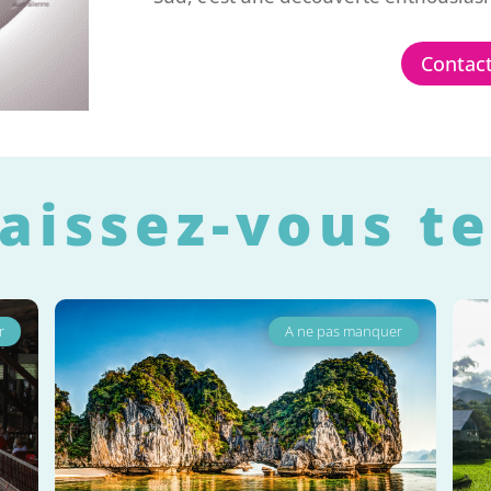
Contac
aissez-vous t
nquer
A ne pas manquer