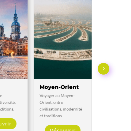
Moyen-Orient
Îles lointaines
Voyager au Moyen-
Farniente, aventure et
Orient, entre
découverte culturelle
civilisations, modernité
dans les îles lointaines.
et traditions.
Découvrir
Découvrir