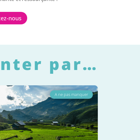
tez-nous
enter par…
A ne pas manquer