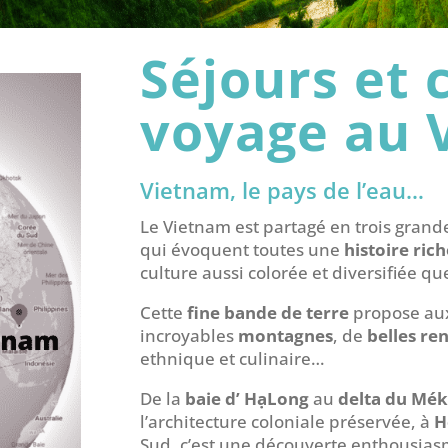
Séjours et 
voyage au 
Vietnam, le pays de l’eau…
Le Vietnam est partagé en trois grandes
qui évoquent toutes une
histoire ric
culture aussi colorée et diversifiée qu
Cette
fine bande de terre
propose au
incroyables
montagnes
, de
belles re
ethnique et culinaire…
De la
baie d’ HạLong
au
delta du Mé
l’architecture coloniale préservée, à
H
Sud, c’est une découverte enthousias