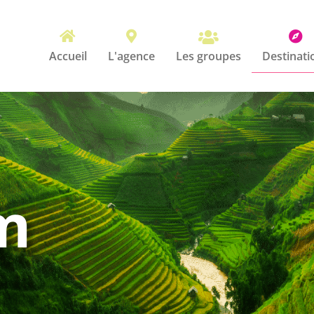




Les groupes
Accueil
L'agence
Destinati
m